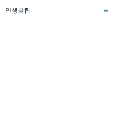
콘
인생꿀팁
텐
츠
로
건
너
뛰
기