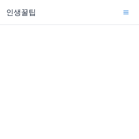
콘
인생꿀팁
텐
츠
로
건
너
뛰
기