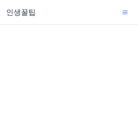
콘
인생꿀팁
텐
츠
로
건
너
뛰
기