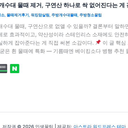
개수대 물때 제거, 구연산 하나로 싹 없어진다는 게
청소
,
물때제거후기
,
워킹맘살림
,
주방개수대물때
,
주방청소꿀팁
개수대 물때, 구연산으로 없앨 수 있을까? 결론부터 말하
제로 효과적이고, 약산성이라 스테인리스 소재에도 안전하
실하게 잡아준다는 게 직접 써본 소감이다.
이 글 핵심
 굳은 흰 물때에 특화 — 기름때엔 베이킹소다 병행 추천 물 2
저작권 © 2026 인생꿀팁 | 제공처:
아스트라 워드프레스 테마