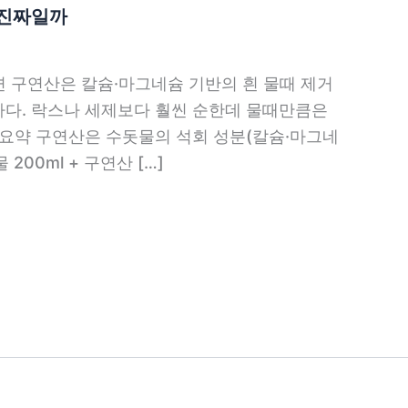
 진짜일까
면 구연산은 칼슘·마그네슘 기반의 흰 물때 제거
다. 락스나 세제보다 훨씬 순한데 물때만큼은
 요약 구연산은 수돗물의 석회 성분(칼슘·마그네
00ml + 구연산 […]