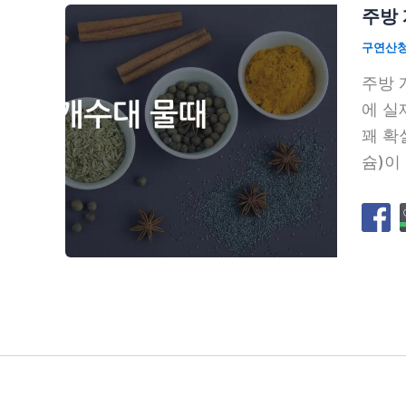
주방 
구연산
주방 
에 실
꽤 확
슘)이