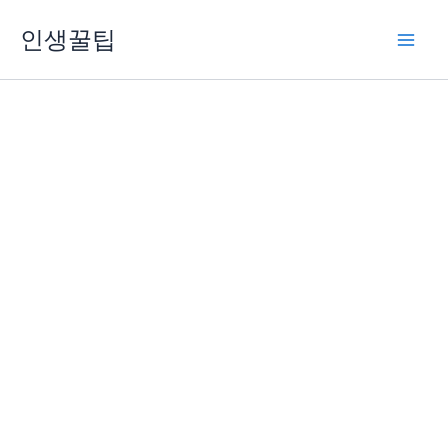
콘
인생꿀팁
텐
츠
로
건
너
뛰
기