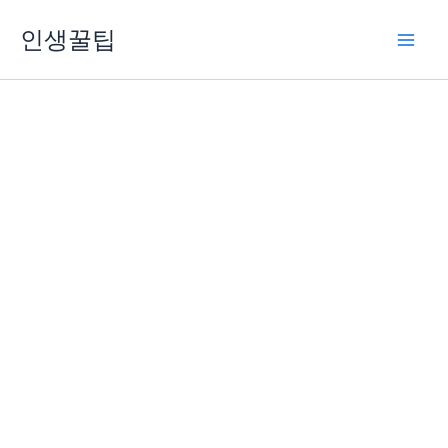
콘
인생꿀팁
텐
츠
로
건
너
뛰
기