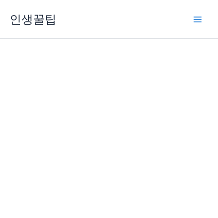
콘
인생꿀팁
텐
츠
로
건
너
뛰
기