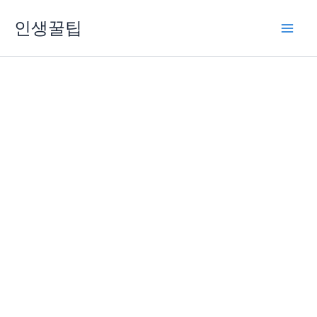
콘
인생꿀팁
텐
츠
로
건
너
뛰
기