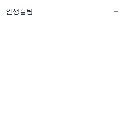
콘
인생꿀팁
텐
츠
로
건
너
뛰
기