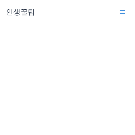
콘
인생꿀팁
텐
츠
로
건
너
뛰
기