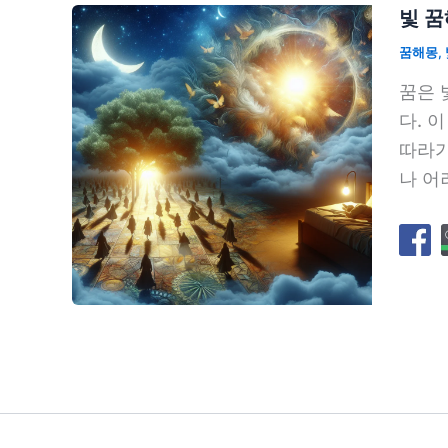
빛 꿈
꿈해몽
,
꿈은 
다. 
따라가
나 어