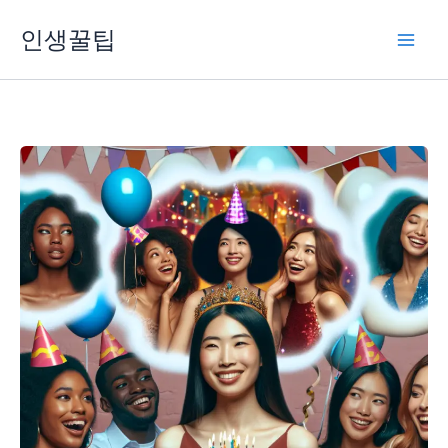
콘
인생꿀팁
텐
츠
로
건
너
뛰
기