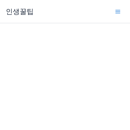
콘
인생꿀팁
텐
츠
로
건
너
뛰
기