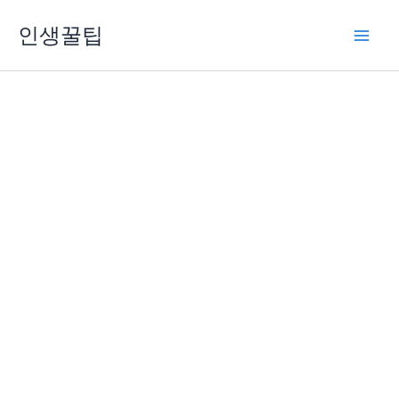
콘
인생꿀팁
텐
츠
로
건
너
뛰
기