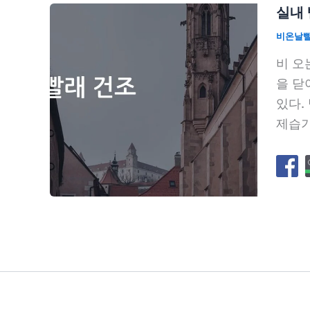
실내 
비온날
비 오
을 닫
있다.
제습기 