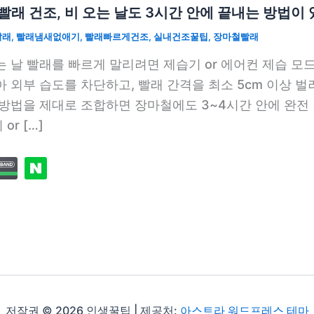
빨래 건조, 비 오는 날도 3시간 안에 끝내는 방법이
빨래
,
빨래냄새없애기
,
빨래빠르게건조
,
실내건조꿀팁
,
장마철빨래
는 날 빨래를 빠르게 말리려면 제습기 or 에어컨 제습 모
아 외부 습도를 차단하고, 빨래 간격을 최소 5cm 이상 
 방법을 제대로 조합하면 장마철에도 3~4시간 안에 완전
or […]
저작권 © 2026 인생꿀팁 | 제공처:
아스트라 워드프레스 테마