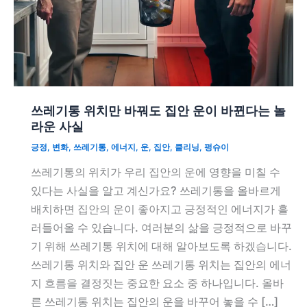
쓰레기통 위치만 바꿔도 집안 운이 바뀐다는 놀
라운 사실
긍정
,
변화
,
쓰레기통
,
에너지
,
운
,
집안
,
클리닝
,
펑슈이
쓰레기통의 위치가 우리 집안의 운에 영향을 미칠 수
있다는 사실을 알고 계신가요? 쓰레기통을 올바르게
배치하면 집안의 운이 좋아지고 긍정적인 에너지가 흘
러들어올 수 있습니다. 여러분의 삶을 긍정적으로 바꾸
기 위해 쓰레기통 위치에 대해 알아보도록 하겠습니다.
쓰레기통 위치와 집안 운 쓰레기통 위치는 집안의 에너
지 흐름을 결정짓는 중요한 요소 중 하나입니다. 올바
른 쓰레기통 위치는 집안의 운을 바꾸어 놓을 수 […]