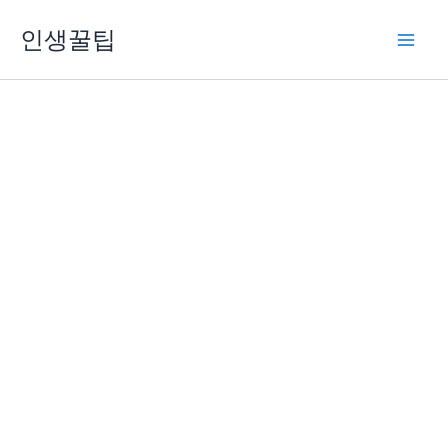
콘
인생꿀팁
텐
츠
로
건
너
뛰
기