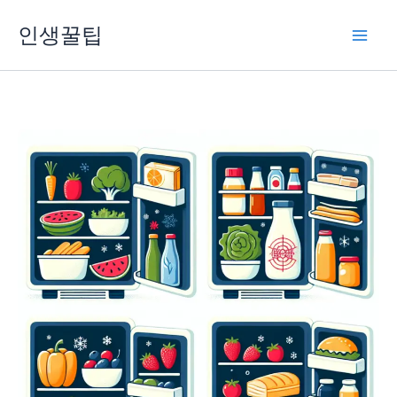
콘
인생꿀팁
텐
츠
로
건
너
뛰
기