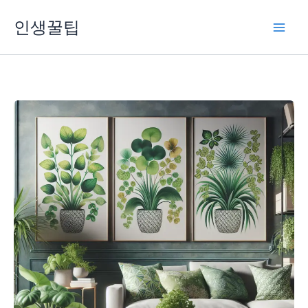
콘
인생꿀팁
텐
츠
로
건
너
뛰
기