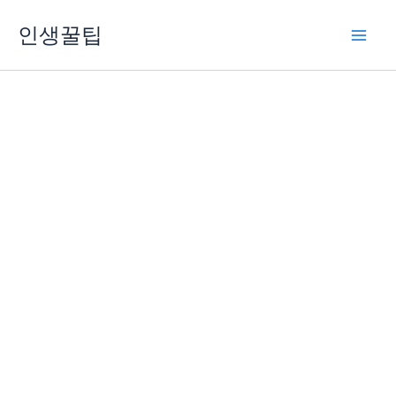
콘
인생꿀팁
텐
츠
로
건
너
뛰
기