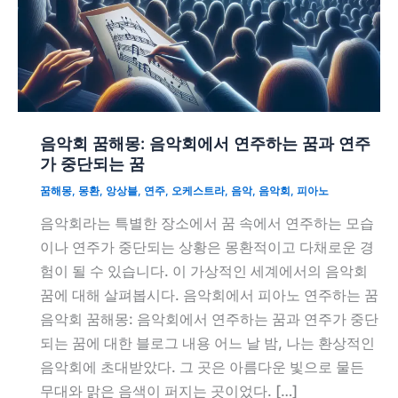
음악회 꿈해몽: 음악회에서 연주하는 꿈과 연주
가 중단되는 꿈
꿈해몽
,
몽환
,
앙상블
,
연주
,
오케스트라
,
음악
,
음악회
,
피아노
음악회라는 특별한 장소에서 꿈 속에서 연주하는 모습
이나 연주가 중단되는 상황은 몽환적이고 다채로운 경
험이 될 수 있습니다. 이 가상적인 세계에서의 음악회
꿈에 대해 살펴봅시다. 음악회에서 피아노 연주하는 꿈
음악회 꿈해몽: 음악회에서 연주하는 꿈과 연주가 중단
되는 꿈에 대한 블로그 내용 어느 날 밤, 나는 환상적인
음악회에 초대받았다. 그 곳은 아름다운 빛으로 물든
무대와 맑은 음색이 퍼지는 곳이었다. […]