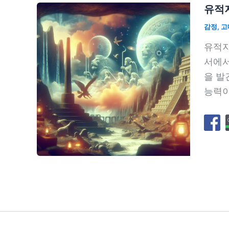
유적지
감정
,
고
유적지
서에서
을 발
능력이