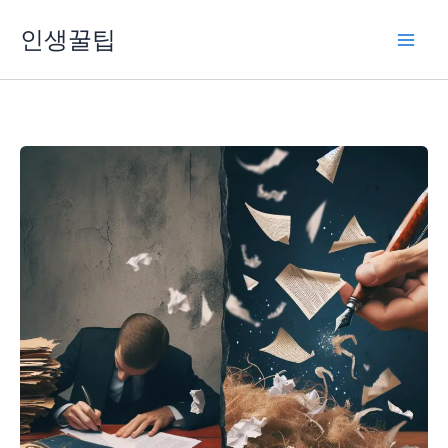
콘
인생꿀팁
텐
츠
로
건
너
뛰
기