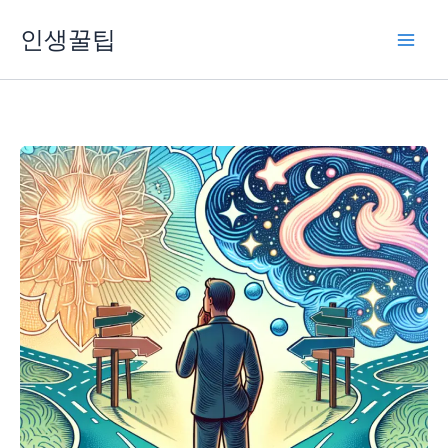
콘
인생꿀팁
텐
츠
로
건
너
뛰
기