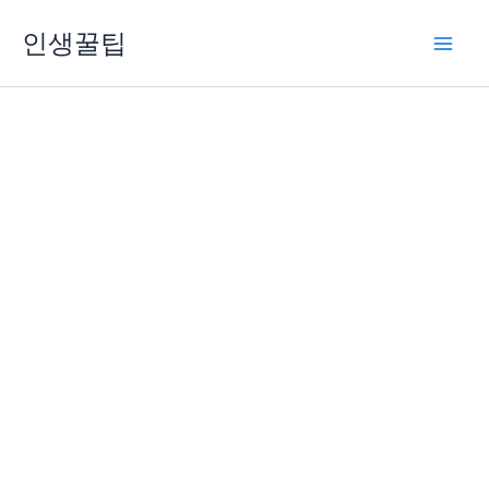
콘
인생꿀팁
텐
츠
로
건
너
뛰
기