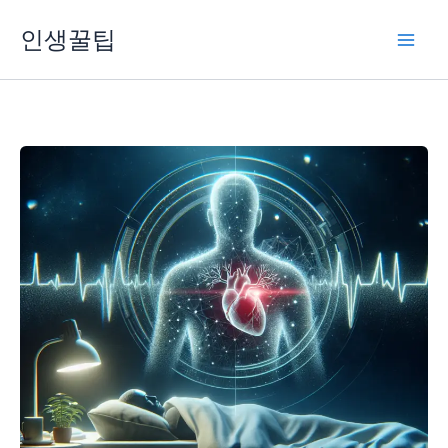
콘
인생꿀팁
텐
츠
로
건
너
뛰
기