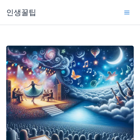
콘
인생꿀팁
텐
츠
로
건
너
뛰
기