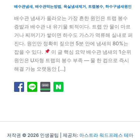
배수관냄새
,
배수관막는방법
,
욕실냄새제거
,
트랩봉수
,
하수구냄새원인
배수관 냄새가 올라오는 가장 흔한 원인은 트랩 봉수
증발과 배수관 내 유기물 퇴적이다. 트랩 안 물이 마르
거나 찌꺼기가 쌓이면 하수도 가스가 역류해 실내로 퍼
진다. 원인만 정확히 짚으면 5분 안에 냄새의 80%는
잡을 수 있다.
이 글 핵심 요약 배수관 냄새의 1순위
원인은 U자형 트랩의 봉수 부족 — 물 한 컵으로 즉시
해결 가능 오랫동안 […]
저작권 © 2026 인생꿀팁 | 제공처:
아스트라 워드프레스 테마