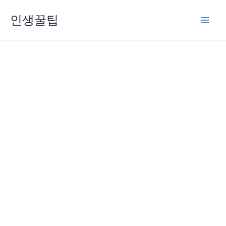
콘
인생꿀팁
텐
츠
로
건
너
뛰
기