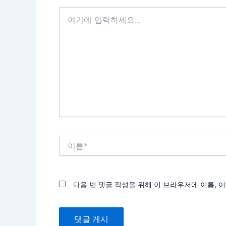
여
기
에
입
력
하
세
요...
이
름
*
다음 번 댓글 작성을 위해 이 브라우저에 이름, 