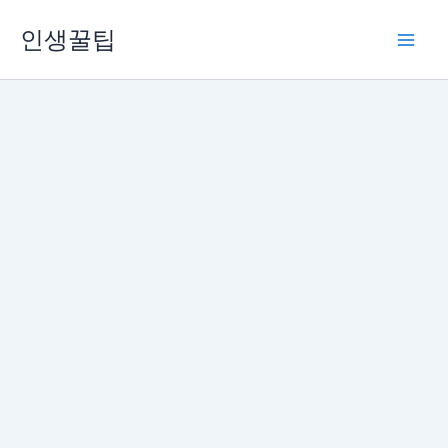
콘
인생꿀팁
텐
츠
로
건
너
뛰
기