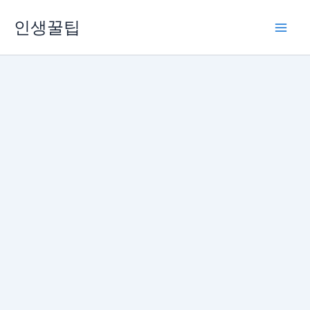
콘
인생꿀팁
텐
츠
로
건
너
뛰
기