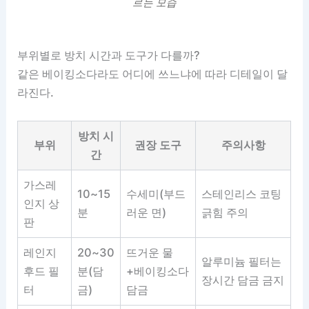
르는 모습
부위별로 방치 시간과 도구가 다를까?
같은 베이킹소다라도 어디에 쓰느냐에 따라 디테일이 달
라진다.
방치 시
부위
권장 도구
주의사항
간
가스레
10~15
수세미(부드
스테인리스 코팅
인지 상
분
러운 면)
긁힘 주의
판
레인지
20~30
뜨거운 물
알루미늄 필터는
후드 필
분(담
+베이킹소다
장시간 담금 금지
터
금)
담금