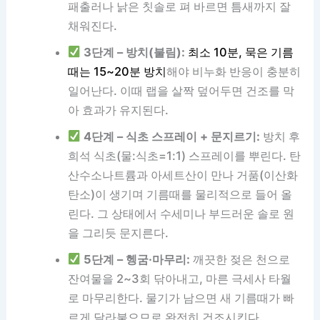
패출러나 낡은 칫솔로 펴 바르면 틈새까지 잘
채워진다.
3단계 – 방치(불림):
최소 10분, 묵은 기름
때는 15~20분 방치
해야 비누화 반응이 충분히
일어난다. 이때 랩을 살짝 덮어두면 건조를 막
아 효과가 유지된다.
4단계 – 식초 스프레이 + 문지르기:
방치 후
희석 식초(물:식초=1:1) 스프레이를 뿌린다. 탄
산수소나트륨과 아세트산이 만나 거품(이산화
탄소)이 생기며 기름때를 물리적으로 들어 올
린다. 그 상태에서 수세미나 부드러운 솔로 원
을 그리듯 문지른다.
5단계 – 헹굼·마무리:
깨끗한 젖은 천으로
잔여물을 2~3회 닦아내고, 마른 극세사 타월
로 마무리한다. 물기가 남으면 새 기름때가 빠
르게 달라붙으므로 완전히 건조시킨다.