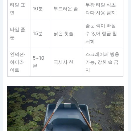
타일 표
무광 타일 식초
10분
부드러운 솔
면
과다 사용 금지
줄눈 색이 빠질
타일 줄
15분
낡은 칫솔
수 있어 헹굼 철
눈
저히
인덕션·
스크레이퍼 병용
5~10
하이라
극세사 천
가능, 강한 솔 금
분
이트
지