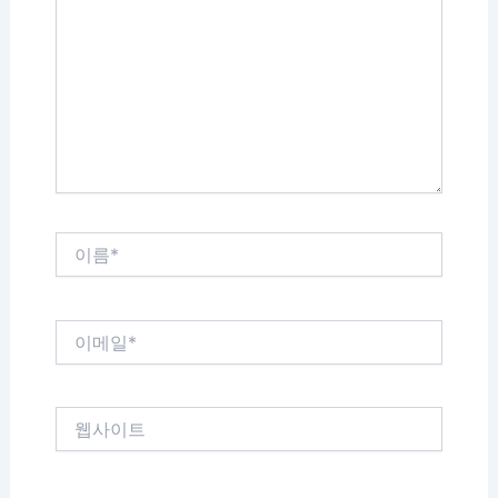
에
입
력
하
세
요...
이
름
*
이
메
일
*
웹
사
이
트