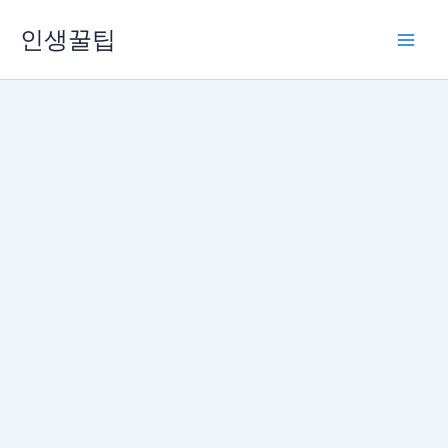
콘
인생꿀팁
텐
츠
로
건
너
뛰
기