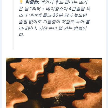
한줄팁:
레인지 후드 필터는 뜨거
운 물 1리터 + 베이킹소다 4큰술을 욕
조나 대야에 풀고 30분 담가 놓으면
솔질 없이도 기름층이 저절로 녹아 흘
러내린다. 가장 손이 덜 가는 방법이
다.