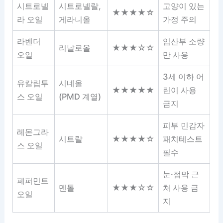
시트로넬
시트로넬랄,
고양이 있는
★★★★☆
라 오일
게라니올
가정 주의
라벤더
임산부 소량
리날로올
★★★☆☆
오일
만 사용
3세 이하 어
유칼립투
시네올
★★★★★
린이 사용
스 오일
(PMD 계열)
금지
피부 민감자
레몬그라
시트랄
★★★★☆
패치테스트
스 오일
필수
눈·점막 근
페퍼민트
멘톨
★★★☆☆
처 사용 금
오일
지