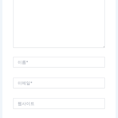
에
입
력
하
세
요...
이
름
*
이
메
일
*
웹
사
이
트