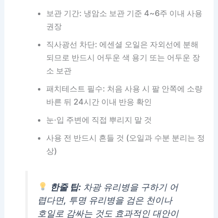
보관 기간: 냉암소 보관 기준 4~6주 이내 사용
권장
직사광선 차단: 에센셜 오일은 자외선에 분해
되므로 반드시 어두운 색 용기 또는 어두운 장
소 보관
패치테스트 필수: 처음 사용 시 팔 안쪽에 소량
바른 뒤 24시간 이내 반응 확인
눈·입 주변에 직접 뿌리지 말 것
사용 전 반드시 흔들 것 (오일과 수분 분리는 정
상)
한줄 팁:
차광 유리병을 구하기 어
렵다면, 투명 유리병을 검은 천이나
호일로 감싸는 것도 효과적인 대안이