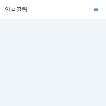
콘
인생꿀팁
텐
츠
로
건
너
뛰
기