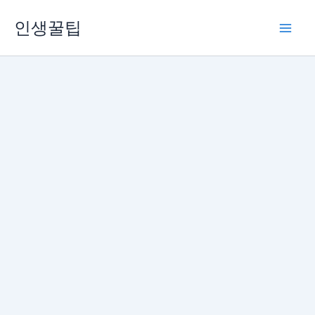
콘
인생꿀팁
텐
츠
로
건
너
뛰
기