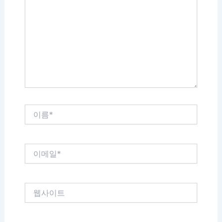
에
입
력
하
세
요...
이
름
*
이
메
일
*
웹
사
이
트