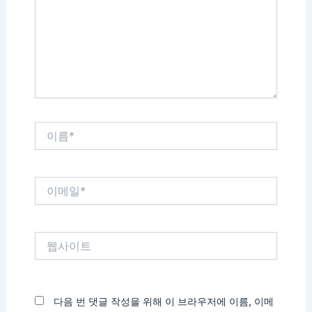
력
하
세
요...
이
름
*
이
메
일
*
웹
사
이
트
다음 번 댓글 작성을 위해 이 브라우저에 이름, 이메