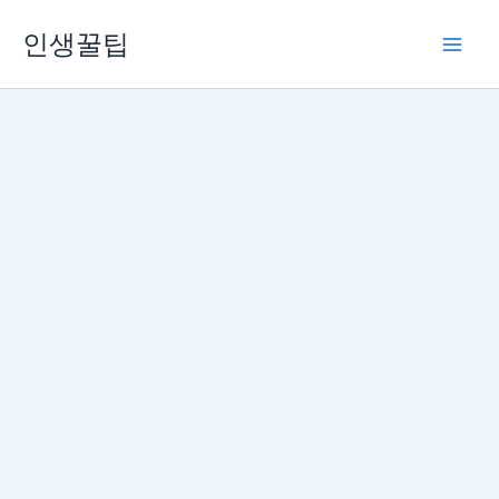
콘
인생꿀팁
텐
츠
로
건
너
뛰
기