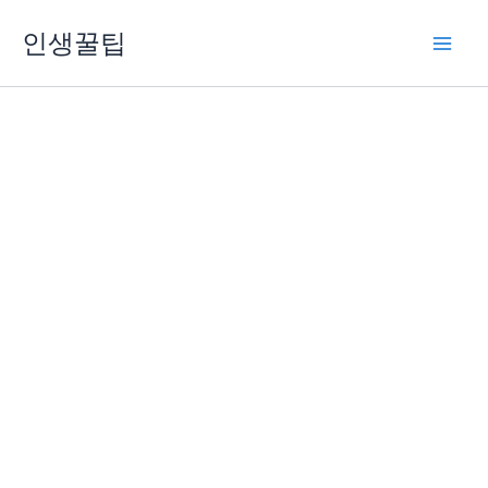
콘
인생꿀팁
텐
츠
로
건
너
뛰
기