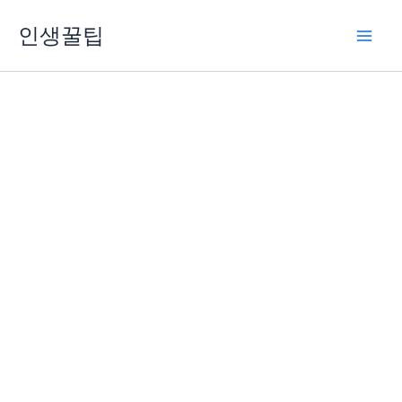
콘
인생꿀팁
텐
츠
로
건
너
뛰
기