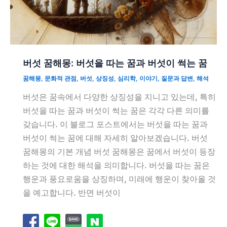
버섯 꿈해몽: 버섯을 따는 꿈과 버섯이 썩는 꿈
꿈해몽
,
문화적 관점
,
버섯
,
상징성
,
심리학
,
이야기
,
질문과 답변
,
해석
버섯은 꿈속에서 다양한 상징성을 지니고 있는데, 특히
버섯을 따는 꿈과 버섯이 썩는 꿈은 각각 다른 의미를
갖습니다. 이 블로그 포스트에서는 버섯을 따는 꿈과
버섯이 썩는 꿈에 대해 자세히 알아보겠습니다. 버섯
꿈해몽의 기본 개념 버섯 꿈해몽은 꿈에서 버섯이 등장
하는 것에 대한 해석을 의미합니다. 버섯을 따는 꿈은
행운과 풍요로움을 상징하며, 미래에 행운이 찾아올 것
을 예고합니다. 반면 버섯이