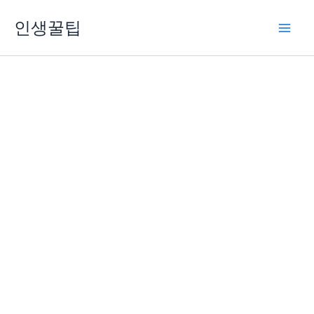
콘
인생꿀팁
텐
츠
로
건
너
뛰
기