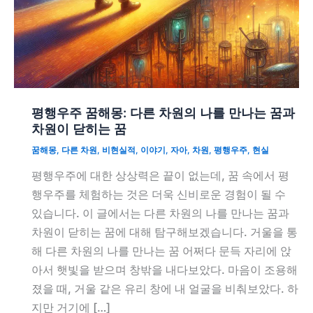
평행우주 꿈해몽: 다른 차원의 나를 만나는 꿈과
차원이 닫히는 꿈
꿈해몽
,
다른 차원
,
비현실적
,
이야기
,
자아
,
차원
,
평행우주
,
현실
평행우주에 대한 상상력은 끝이 없는데, 꿈 속에서 평
행우주를 체험하는 것은 더욱 신비로운 경험이 될 수
있습니다. 이 글에서는 다른 차원의 나를 만나는 꿈과
차원이 닫히는 꿈에 대해 탐구해보겠습니다. 거울을 통
해 다른 차원의 나를 만나는 꿈 어쩌다 문득 자리에 앉
아서 햇빛을 받으며 창밖을 내다보았다. 마음이 조용해
졌을 때, 거울 같은 유리 창에 내 얼굴을 비춰보았다. 하
지만 거기에 […]