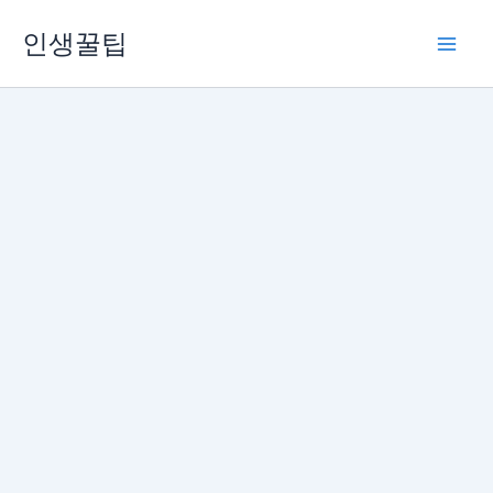
콘
인생꿀팁
텐
츠
로
건
너
뛰
기