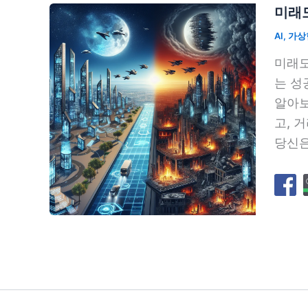
미래도
AI
,
가상
미래도
는 성
알아보
고, 
당신은