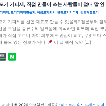
모기 기피제, 직접 만들어 쓰는 사람들이 절대 말 안
기기피제
,
모기기피제만들기
,
여름모기퇴치
,
천연모기기피제
,
천연재료모기
모기 기피제를 천연 재료로 만들 수 있을까? 결론부터 말
센셜 오일을 증류수와 알코올에 희석하면 피부에 직접 뿌릴
내가 직접 고르니 아이 피부에도 안심이 되고, 무엇보다
꽤 쓸모 있는 정보가 된다.
이 글 핵심 요약 […]
저작권 © 2026 인생꿀팁 | 제공처:
아스트라 워드프레스 테마