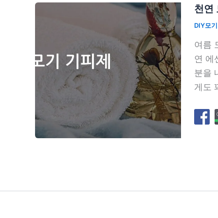
천연 
DIY모
여름 
연 에
분을 
게도 