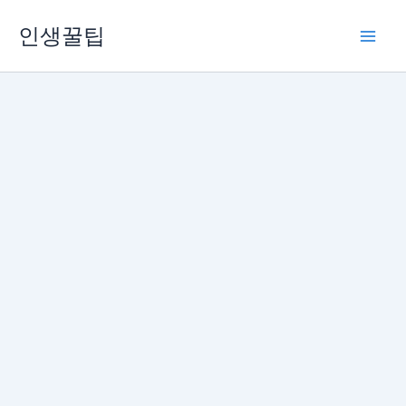
콘
인생꿀팁
텐
츠
로
건
너
뛰
기