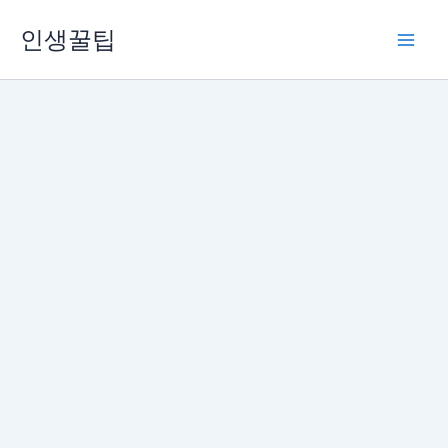
콘
인생꿀팁
텐
츠
로
건
너
뛰
기